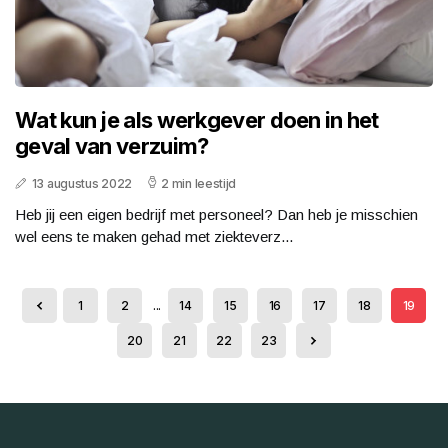
Wat kun je als werkgever doen in het
geval van verzuim?
13 augustus 2022
2 min leestijd
Heb jij een eigen bedrijf met personeel? Dan heb je misschien
wel eens te maken gehad met ziekteverz...
1
2
...
14
15
16
17
18
19
20
21
22
23