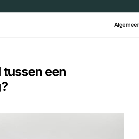
Algemee
l tussen een
g?