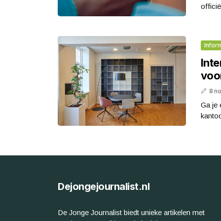
offici
Infor
Int
voo
8 n
Ga je 
kantoo
Dejongejournalist.nl
De Jonge Journalist biedt unieke artikelen met