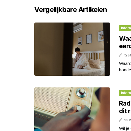
Vergelijkbare Artikelen
Infor
Waa
een
12 j
Waaro
honder
Infor
Rad
dit 
23 
Wil je