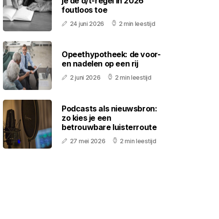
je de d/t-regel in 2026
foutloos toe
24 juni 2026
2 min leestijd
Opeethypotheek: de voor-
en nadelen op een rij
2 juni 2026
2 min leestijd
Podcasts als nieuwsbron:
zo kies je een
betrouwbare luisterroute
27 mei 2026
2 min leestijd