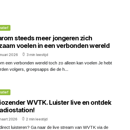
matief
rom steeds meer jongeren zich
zaam voelen in een verbonden wereld
anuari 2026
3 min leestijd
m een verbonden wereld toch zo alleen kan voelen Je hebt
den volgers, groepsapps die de h...
matief
iozender WVTK. Luister live en ontdek
radiostation!
maart 2026
2 min leestijd
 direct luisteren? Ga naar de live stream van WVTK via de