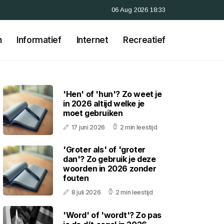
06 Aug 2026 18:33
n
Informatief
Internet
Recreatief
'Hen' of 'hun'? Zo weet je
in 2026 altijd welke je
moet gebruiken
17 juni 2026
2 min leestijd
'Groter als' of 'groter
dan'? Zo gebruik je deze
woorden in 2026 zonder
fouten
8 juli 2026
2 min leestijd
'Word' of 'wordt'? Zo pas