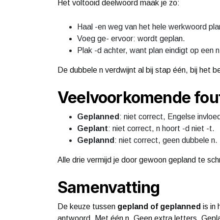
Het voltooid deelwoord maak je zo:
Haal -en weg van het hele werkwoord plann
Voeg ge- ervoor: wordt geplan.
Plak -d achter, want plan eindigt op een n 
De dubbele n verdwijnt al bij stap één, bij het 
Veelvoorkomende fou
Geplanned
: niet correct, Engelse invloe
Geplant
: niet correct, n hoort -d niet -t.
Geplannd
: niet correct, geen dubbele n.
Alle drie vermijd je door gewoon gepland te schr
Samenvatting
De keuze tussen
gepland of geplanned
is in
antwoord. Met één n. Geen extra letters. Gepla