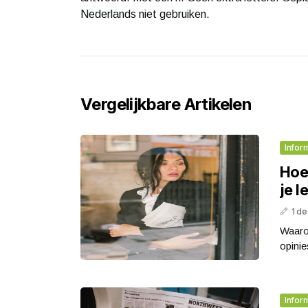
Nederlands niet gebruiken.
Vergelijkbare Artikelen
Infor
Hoe 
je l
1 d
Waaro
opinie
Infor