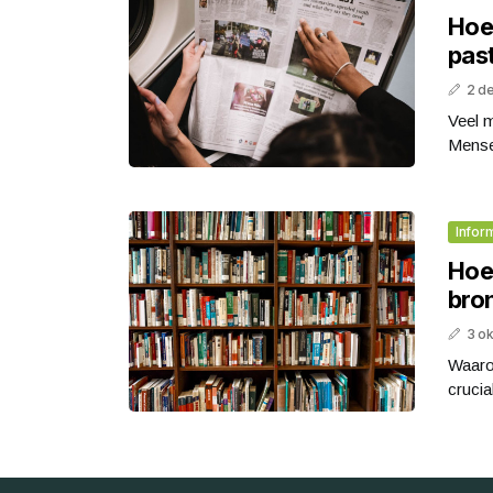
Hoe 
pas
2 d
Veel 
Mensen
Infor
Hoe
bron
3 o
Waaro
crucia