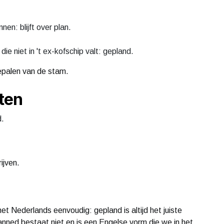
en: blijft over plan.
die niet in 't ex-kofschip valt: gepland.
bepalen van de stam.
ten
d.
ijven.
 het Nederlands eenvoudig: gepland is altijd het juiste
nned bestaat niet en is een Engelse vorm die we in het