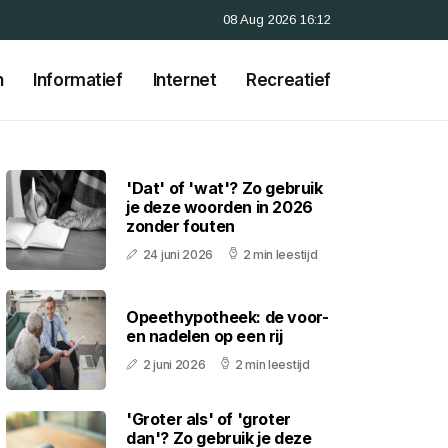
08 Aug 2026 16:12
n
Informatief
Internet
Recreatief
'Dat' of 'wat'? Zo gebruik
je deze woorden in 2026
zonder fouten
24 juni 2026
2 min leestijd
Opeethypotheek: de voor-
en nadelen op een rij
2 juni 2026
2 min leestijd
'Groter als' of 'groter
dan'? Zo gebruik je deze