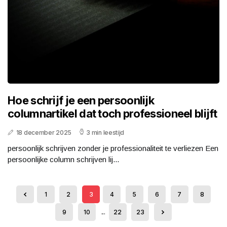
Hoe schrijf je een persoonlijk
columnartikel dat toch professioneel blijft
18 december 2025
3 min leestijd
persoonlijk schrijven zonder je professionaliteit te verliezen Een
persoonlijke column schrijven lij...
1
2
3
4
5
6
7
8
9
10
...
22
23