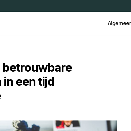
Algemee
n betrouwbare
in een tijd
e