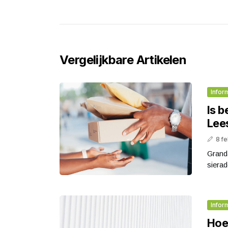
Vergelijkbare Artikelen
Infor
Is 
Lee
8 fe
Granda
sierad
Infor
Hoe 