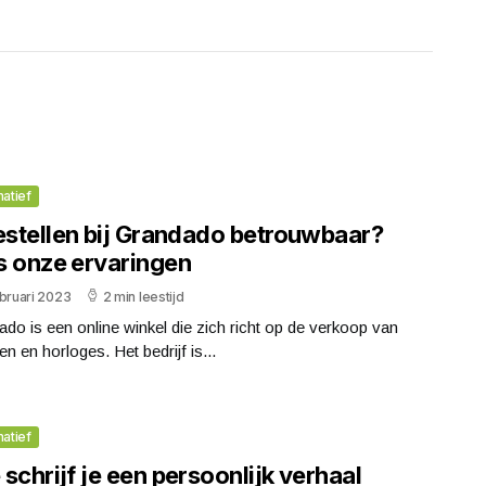
matief
bestellen bij Grandado betrouwbaar?
s onze ervaringen
bruari 2023
2 min leestijd
do is een online winkel die zich richt op de verkoop van
en en horloges. Het bedrijf is...
matief
schrijf je een persoonlijk verhaal