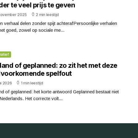
er te veel prijs te geven
november 2025
2 min leestijd
en verhaal delen zonder spijt achterafPersoonlijke verhalen
et goed, zowel op sociale me...
matief
land of geplanned: zo zit het met deze
lvoorkomende spelfout
ni 2026
1 min leestijd
d of geplanned: het korte antwoord Geplanned bestaat niet
 Nederlands. Het correcte volt...