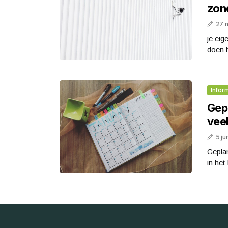
zond
27 
je eig
doen h
Infor
Gep
vee
5 ju
Geplan
in het