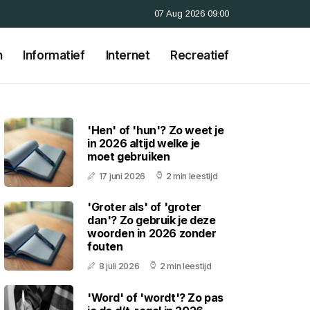
07 Aug 2026 09:00
n
Informatief
Internet
Recreatief
'Hen' of 'hun'? Zo weet je
in 2026 altijd welke je
moet gebruiken
17 juni 2026
2 min leestijd
'Groter als' of 'groter
dan'? Zo gebruik je deze
woorden in 2026 zonder
fouten
8 juli 2026
2 min leestijd
'Word' of 'wordt'? Zo pas