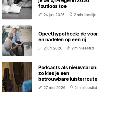
je de d/t-regel in 2026
foutloos toe
24 juni 2026
2 min leestijd
Opeethypotheek: de voor-
en nadelen op een rij
2 juni 2026
2 min leestijd
Podcasts als nieuwsbron:
zo kies je een
betrouwbare luisterroute
27 mei 2026
2 min leestijd