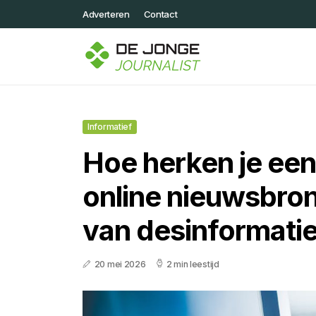
Adverteren
Contact
Informatief
Hoe herken je ee
online nieuwsbron 
van desinformati
20 mei 2026
2 min leestijd