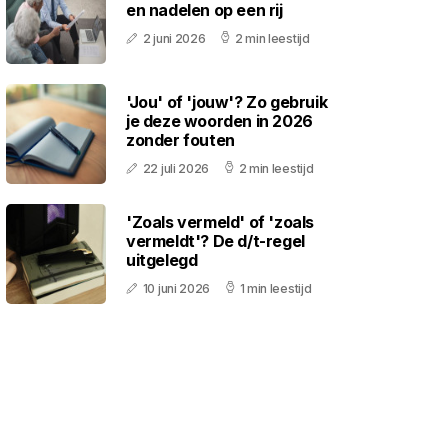
en nadelen op een rij
2 juni 2026
2 min leestijd
'Jou' of 'jouw'? Zo gebruik
je deze woorden in 2026
zonder fouten
22 juli 2026
2 min leestijd
'Zoals vermeld' of 'zoals
vermeldt'? De d/t-regel
uitgelegd
10 juni 2026
1 min leestijd