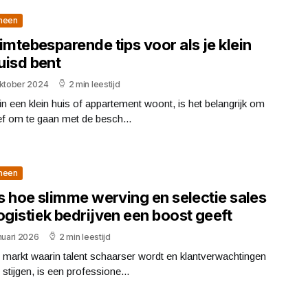
meen
imtebesparende tips voor als je klein
uisd bent
oktober 2024
2 min leestijd
 in een klein huis of appartement woont, is het belangrijk om
ef om te gaan met de besch...
meen
is hoe slimme werving en selectie sales
ogistiek bedrijven een boost geeft
nuari 2026
2 min leestijd
 markt waarin talent schaarser wordt en klantverwachtingen
n stijgen, is een professione...