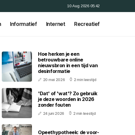
10 Aug 2026 05:42
n
Informatief
Internet
Recreatief
Hoe herken je een
betrouwbare online
nieuwsbron in een tijd van
desinformatie
20 mei 2026
2 min leestijd
'Dat' of 'wat'? Zo gebruik
je deze woorden in 2026
zonder fouten
24 juni 2026
2 min leestijd
Opeethypotheek: de voor-