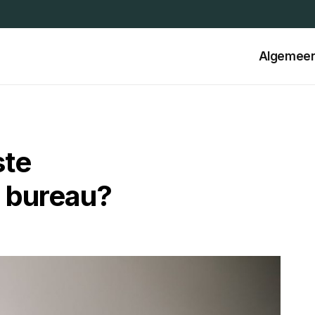
Algemee
ste
a bureau?