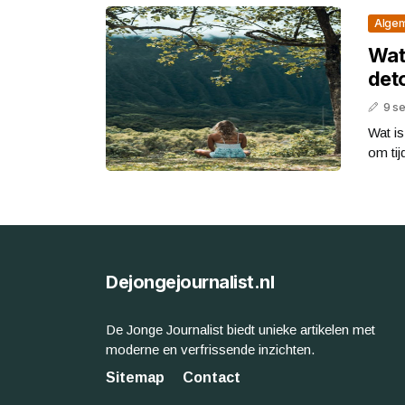
Alge
Wat 
det
9 s
Wat is
om tij
Dejongejournalist.nl
De Jonge Journalist biedt unieke artikelen met
moderne en verfrissende inzichten.
Sitemap
Contact