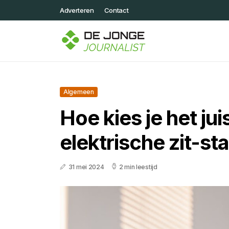
Adverteren
Contact
Algemeen
Hoe kies je het jui
elektrische zit-st
31 mei 2024
2 min leestijd