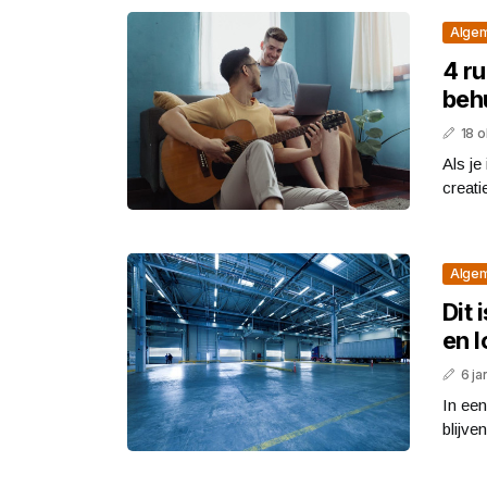
Alge
4 ru
beh
18 
Als je
creati
Alge
Dit 
en l
6 ja
In een
blijve